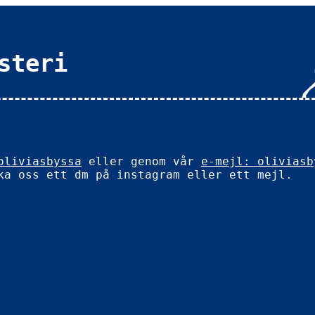
steri
oliviasbyssa
eller genom vår
e-mejl:
oliviasb
ka oss ett dm på instagram eller ett mejl.