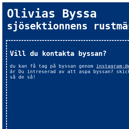
Olivias Byssa
sjösektionnens rustmä
Vill du kontakta byssan?
du kan få tag på byssan genom
instagram:@
är Du intreserad av att aspa byssan? skic
så de så!